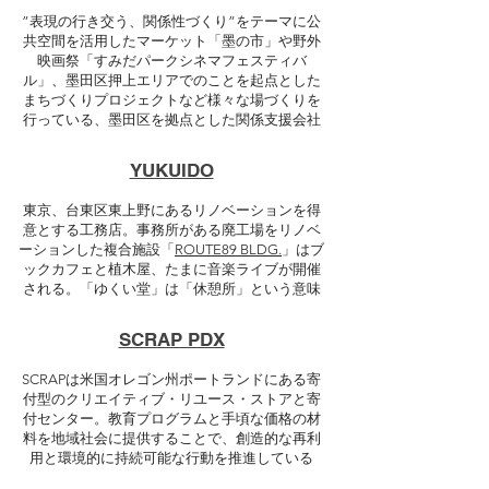
”表現の行き交う、関係性づくり”をテーマに公
共空間を活用したマーケット「墨の市」や野外
映画祭「すみだパークシネマフェスティバ
ル」、墨田区押上エリアでのことを起点とした
まちづくりプロジェクトなど様々な場づくりを
行っている、墨田区を拠点とした関係支援会社
YUKUIDO
東京、台東区東上野にあるリノベーションを得
意とする工務店。事務所がある廃工場をリノベ
ーションした複合施設「
ROUTE89 BLDG.
」はブ
ックカフェと植木屋、たまに音楽ライブが開催
される。「ゆくい堂」は「休憩所」という意味
SCRAP PDX
SCRAPは米国オレゴン州ポートランドにある寄
付型のクリエイティブ・リユース・ストアと寄
付センター。教育プログラムと手頃な価格の材
料を地域社会に提供することで、創造的な再利
用と環境的に持続可能な行動を推進している