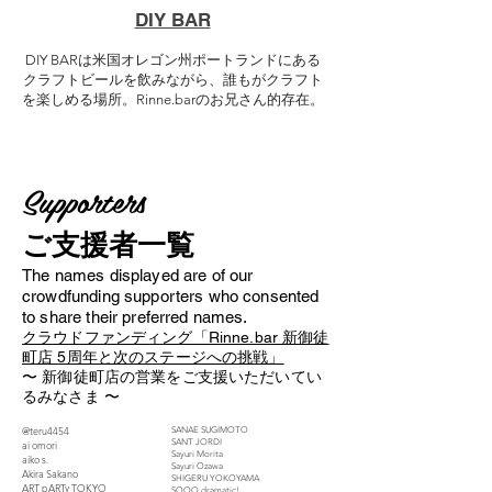
DIY BAR
DIY BARは米国オレゴン州ポートランドにある
クラフトビールを飲みながら、誰もがクラフト
を楽しめる場所。Rinne.barのお兄さん的存在。
Supporters
​ご支援者一覧
The names displayed are of our
crowdfunding supporters who consented
to share their preferred names.
クラウドファンディング「Rinne.bar 新御徒
町店 5周年と次のステージへの挑戦」
〜 新御徒町店の営業をご支援いただいてい
るみなさま 〜
@teru4454
SANAE SUGIMOTO
SANT JORDI
ai omori
Sayuri Morita
aiko s.
Sayuri Ozawa
Akira Sakano
SHIGERU YOKOYAMA
ART pARTy TOKYO
SOOO dramatic!