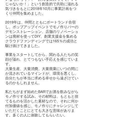
じゃないか！」という創造的で共助に溢れる
気づきをもとに2018年10月に事業計画をつ
くり仲間を集めました。
2019年は、仲間とともにポートランド合宿
し、ポップアップイベントでモノ作りバーの
デモンストレーション、店舗のリノベーショ
ンは廃材を使ってDIY、創業支援金を集める
クラウドファンディングでは165％の成功と
駆け抜けてきました。
事業をスタートしてから、関わる人たちの笑
顔が溢れ、とてつもない手応えを感じていま
す。
​大量生産、大量消費、大量廃棄にいつの間に
か流されているマインドが、環境を悪くし、
自分たちが本当に求める幸せから遠ざけてい
るのかもしれません。
私たちがまず始めたBARでお酒を飲みながら
モノ作りする試み。その材料は、もともと捨
てるものを活かした素材なので、それに何か
付加価値を感じ、モノ作りにチャレンジして
いただくことにとても大きな意味がありま
す。多くの人に体験してもらいたい。