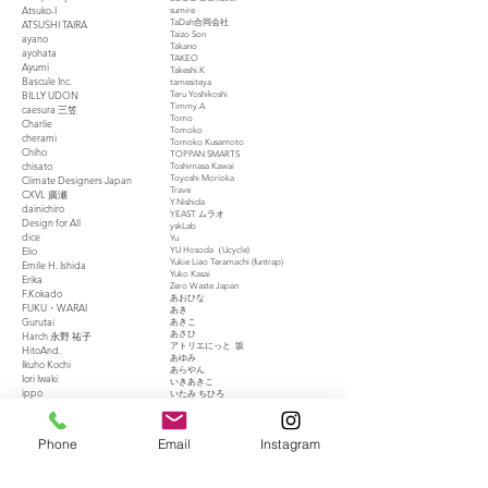
Atsuko-I
sumire
ATSUSHI TAIRA
TaDah合同会社
Taizo Son
ayano
Takano
ayohata
TAKEO
Ayumi
Takeshi.K
Bascule Inc.
tamesiteya
BILLY UDON
Teru Yoshikoshi
Timmy.A
caesura 三笠
Tomo
Charlie
Tomoko
cherami
Tomoko Kusamoto
Chiho
TOPPAN SMARTS
chisato
Toshimasa Kawai
Climate Designers Japan
Toyoshi Morioka
Trave
CXVL 廣瀬
Y.Nishida
dainichiro
YEAST ムラオ
Design for All
yskLab
dice
Yu
Elio
YU Hosoda（Ucycle)
Yukie Liao Teramachi (funtrap)
Emile H. Ishida
Yuko Kasai
Erika
Zero Waste Japan
F.Kokado
あおひな
FUKU・WARAI
あき
Gurutai
あきこ
Harch 永野 祐子
あさひ
アトリエにっと 坂
HitoAnd.
あゆみ
Ikuho Kochi
あらやん
Iori Iwaki
いきあきこ
ippo
いたみ ちひろ
J
いっせい けいすけ みずき ママ
うだはじめ
Junko Tanaka
うらら
Kampei
Phone
Email
Instagram
エイコ
kazegumi
えがこう！日高 由美子
Kumi
えどよしかず
Lina Sakai
えべファミリー