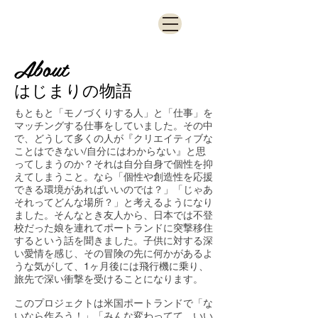
About
はじまりの物語
もともと「モノづくりする人」と「仕事」を
マッチングする仕事をしていました。その中
で、どうして多くの人が『クリエイティブな
ことはできない/自分にはわからない』と思
ってしまうのか？それは自分自身で個性を抑
えてしまうこと。なら「個性や創造性を応援
できる環境があればいいのでは？」「じゃあ
それってどんな場所？」と考えるようになり
ました。そんなとき友人から、日本では不登
校だった娘を連れてポートランドに突撃移住
するという話を聞きました。子供に対する深
い愛情を感じ、その冒険の先に何かがあるよ
うな気がして、1ヶ月後には飛行機に乗り、
旅先で深い衝撃を受けることになります。
このプロジェクトは米国ポートランドで「な
いなら作ろう！」「みんな変わってて、いい