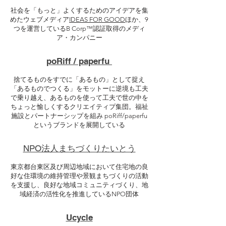
社会を「もっと」よくするためのアイデアを集
めたウェブメディア
IDEAS FOR GOOD
ほか、9
つを運営しているB Corp™認証取得のメディ
ア・カンパニー
poRiff / paperfu
捨てるものをすでに「あるもの」として捉え
「あるものでつくる」をモットーに逆境も工夫
で乗り越え、あるものを使って工夫で世の中を
ちょっと愉しくするクリエイティプ集団。福祉
施設とパートナーシップを組み poRiff/paperfu
というブランドを展開している
​NPO法人まちづくりたいとう
東京都台東区及び周辺地域において住宅地の良
好な住環境の維持管理や景観まちづくりの活動
を支援し、良好な地域コミュニティづくり、地
域経済の活性化を推進しているNPO団体
Ucycle