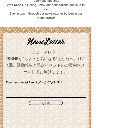
reach out, anytime!
We’ll Keep On Rolling—may our connections continue to
flow.
Stay in touch through our newsletter or by joining our
membership!
NewsLetter
ニュースレター
RINNEが“ちょっと気になる”あなたへ。月に
1回、活動報告と限定イベントのご案内をメ
ールにてお届けします。
Enter your email here｜メールアドレス
Sign Up