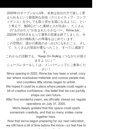
2020年のオープンから5年。未来は自分の力で楽しく変
えられるという創造的な自信（クリエイティブ・コンフ
ィデンス）を少しでも取り戻せる場になるように、とい
う考えで、無関心だった素材と人が出会い、たくさん
の“ものがたり”が生まれた小さなバー、Rinne.bar。
2025年7月31日をもって通常の営業を終了しました。今
は次の移転先への準備をはじめています。
この空間が、誰かの創造のきっかけになれたこと。そし
て、たくさんの笑顔が重なったこと、すべてに感謝で
す。
これからの活動でも、“Keep On Rolling（つながりが巡り
ますように）”
ニュースレターもしくは、メンバーシップにご参加くだ
さい！
Since opening in 2020, Rinne.bar has been a small, cozy
bar where overlooked materials and curious people met,
and countless little stories began to unfold.
We hoped it could be a place where people could regain a
bit of creative confidence—the belief that we can joyfully
shape our own future.
After five wonderful years, we officially closed our regular
operations on July 31, 2025.
We’re deeply grateful that this space could spark
someone’s creativity, and that so many smiles came
together here.
Now that we’ve begun preparing for our next relocation,
we still have a bit of time before the move—so feel free to