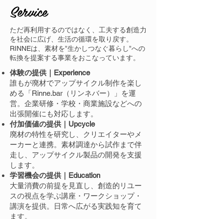
Service
ただ再利用するのではなく、工夫する創造力
を社会に広げ、生活の循環を取り戻す。
RINNEは、素材を”生かしつなぐ暮らし”への
転換を提案する事業をおこなっています。
体験の提供｜Experience
誰もが廃材でアップサイクル制作を楽し
める「Rinne.bar（リンネバー）」を運
営。企業研修・学校・商業施設などへの
出張開催にも対応します。
付加価値の提供｜Upcycle
廃材の特性を研究し、クリエイターやメ
ーカーと連携。素材調達から試作まで伴
走し、アップサイクル製品の開発を支援
します。
学習機会の提供｜Education
大量消費の前提を見直し、創造的リユー
スの視点を学ぶ講座・ワークショップ・
講演を提供。日常へ広がる実践知を育て
ます。